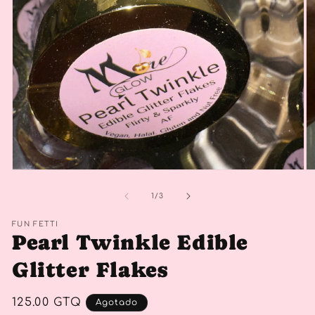
Abrir
Ab
elemento
e
multimedia
mu
de
1
/
3
1
2
en
e
FUN FETTI
una
u
Pearl Twinkle Edible
ventana
v
modal
m
Glitter Flakes
Precio
125.00 GTQ
Agotado