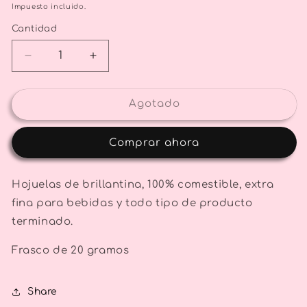
habitual
Impuesto incluido.
Cantidad
Reducir
Aumentar
cantidad
cantidad
para
para
Pearl
Pearl
Agotado
Twinkle
Twinkle
Edible
Edible
Comprar ahora
Glitter
Glitter
Flakes
Flakes
Hojuelas de brillantina, 100% comestible, extra
fina para bebidas y todo tipo de producto
terminado.
Frasco de 20 gramos
Share