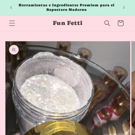
Ir
Herramientas e Ingredientes Premium para el
directamente
Repostero Moderno
al contenido
Fun Fetti
Carrito
Ir
directamente
a la
información
del producto