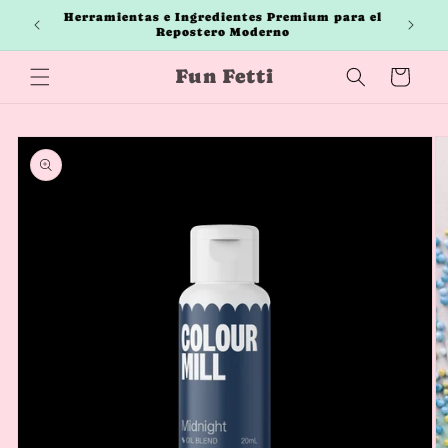
Ir
Herramientas e Ingredientes Premium para el
directamente
Repostero Moderno
al contenido
Fun Fetti
Carrito
Ir
directamente
a la
información
del producto